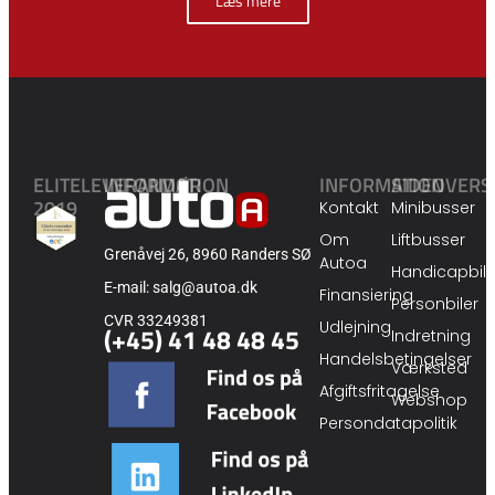
Læs mere
ELITELEVERANDØR
INFORMATION
INFORMATION
SIDEOVERS
2019
Kontakt
Minibusser
Om
Liftbusser
Grenåvej 26, 8960 Randers SØ
Autoa
Handicapbile
E-mail: salg@autoa.dk
Finansiering
Personbiler
CVR 33249381
Udlejning
(+45) 41 48 48 45
Indretning
Handelsbetingelser
Værksted
Afgiftsfritagelse
Webshop
Persondatapolitik