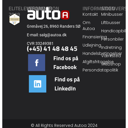
ELITELEVERANDØR
INFORMATION
INFORMATION
SIDEOVERS
2019
Kontakt
Minibusser
Om
Liftbusser
Grenåvej 26, 8960 Randers SØ
Autoa
Handicapbile
E-mail: salg@autoa.dk
Finansiering
Personbiler
CVR 33249381
Udlejning
(+45) 41 48 48 45
Indretning
Handelsbetingelser
Værksted
Afgiftsfritagelse
Webshop
Persondatapolitik
© All Rights Reserved Autoa 2024