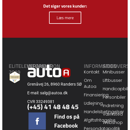
Det siger vores kunder:
Læs mere
ELITELEVERANDØR
INFORMATION
INFORMATION
SIDEOVERS
2019
Kontakt
Minibusser
Om
Liftbusser
Grenåvej 26, 8960 Randers SØ
Autoa
Handicapbile
E-mail: salg@autoa.dk
Finansiering
Personbiler
CVR 33249381
Udlejning
(+45) 41 48 48 45
Indretning
Handelsbetingelser
Værksted
Afgiftsfritagelse
Webshop
Persondatapolitik