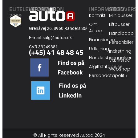
ELITELEVERANDØR
INFORMATION
INFORMATION
SIDEOVERS
2019
Kontakt
Minibusser
Om
Liftbusser
Grenåvej 26, 8960 Randers SØ
Autoa
Handicapbile
E-mail: salg@autoa.dk
Finansiering
Personbiler
CVR 33249381
Udlejning
(+45) 41 48 48 45
Indretning
Handelsbetingelser
Værksted
Afgiftsfritagelse
Webshop
Persondatapolitik
© All Rights Reserved Autoa 2024