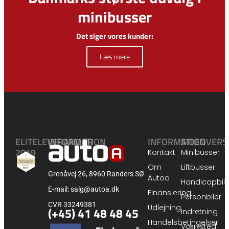
minibusser
Det siger vores kunder:
Læs mere
ELITELEVERANDØR
INFORMATION
INFORMATION
SIDEOVERS
2019
Kontakt
Minibusser
Om
Liftbusser
Grenåvej 26, 8960 Randers SØ
Autoa
Handicapbile
E-mail: salg@autoa.dk
Finansiering
Personbiler
CVR 33249381
Udlejning
(+45) 41 48 48 45
Indretning
Handelsbetingelser
Værksted