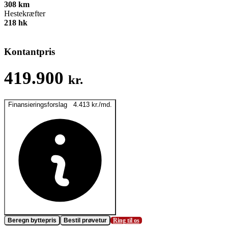
308
km
Hestekræfter
218
hk
Kontantpris
419.900
kr.
Finansieringsforslag
4.413
kr.
/md.
Beregn byttepris
Bestil prøvetur
Ring til os