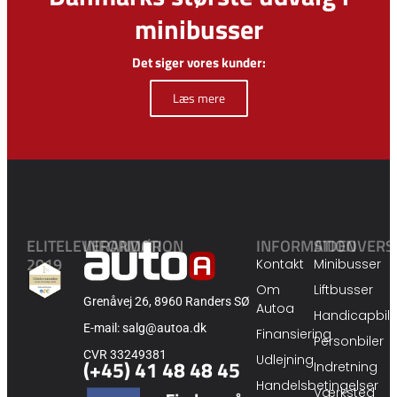
minibusser
Det siger vores kunder:
Læs mere
ELITELEVERANDØR
INFORMATION
INFORMATION
SIDEOVERS
2019
Kontakt
Minibusser
Om
Liftbusser
Grenåvej 26, 8960 Randers SØ
Autoa
Handicapbile
E-mail: salg@autoa.dk
Finansiering
Personbiler
CVR 33249381
Udlejning
(+45) 41 48 48 45
Indretning
Handelsbetingelser
Værksted