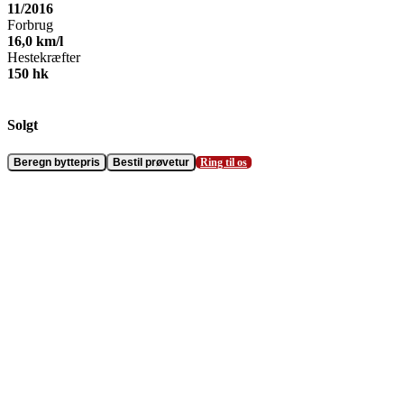
11/2016
Forbrug
16,0
km/l
Hestekræfter
150
hk
Solgt
Beregn byttepris
Bestil prøvetur
Ring til os