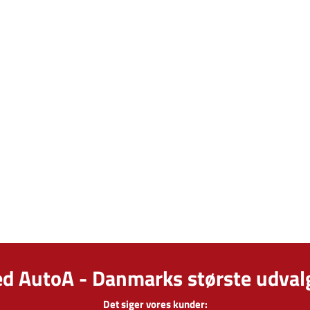
ed AutoA - Danmarks største udvalg
Det siger vores kunder: