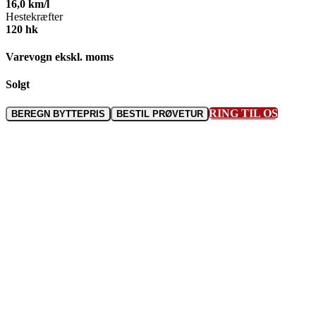
16,0
km/l
Hestekræfter
120
hk
Varevogn ekskl. moms
Solgt
RING TIL OS
BEREGN BYTTEPRIS
BESTIL PRØVETUR