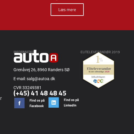
Læs mere
INFORMATION
ELITELEVERANDØR 2019
Grenåvej 26, 8960 Randers SØ
E-mail: salg@autoa.dk
CVR 33249381
(+45) 41 48 48 45
r