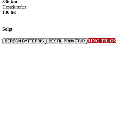
336
km
Hestekræfter
136
hk
Solgt
RING TIL OS
BEREGN BYTTEPRIS
BESTIL PRØVETUR