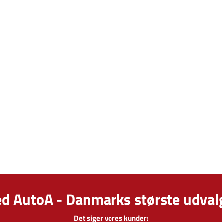
ed AutoA - Danmarks største udvalg
Det siger vores kunder: