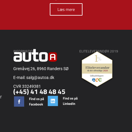
Læs mere
INFORMATION
ELITELEVERANDØR 2019
Grenåvej 26, 8960 Randers SØ
E-mail: salg@autoa.dk
CVR 33249381
(+45) 41 48 48 45
r