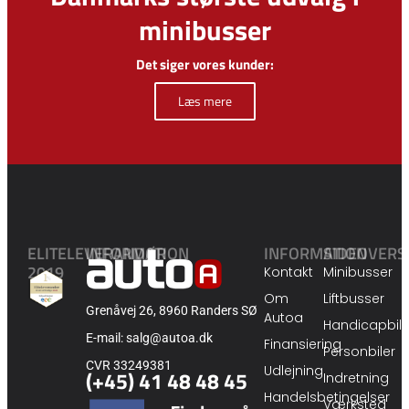
minibusser
Det siger vores kunder:
Læs mere
ELITELEVERANDØR
INFORMATION
INFORMATION
SIDEOVERS
2019
Kontakt
Minibusser
Om
Liftbusser
Grenåvej 26, 8960 Randers SØ
Autoa
Handicapbile
E-mail: salg@autoa.dk
Finansiering
Personbiler
CVR 33249381
Udlejning
(+45) 41 48 48 45
Indretning
Handelsbetingelser
Værksted