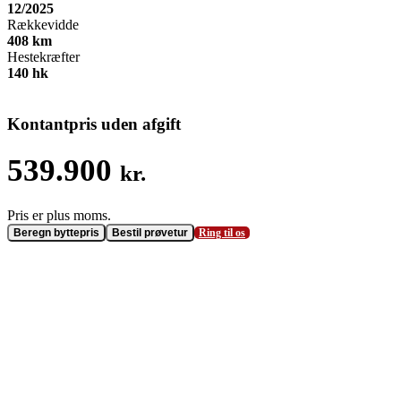
12/2025
Rækkevidde
408
km
Hestekræfter
140
hk
Kontantpris uden afgift
539.900
kr.
Beregn byttepris
Bestil prøvetur
Ring til os