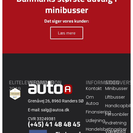
minibusser
Det siger vores kunder:
Læs mere
ELITELEVERANDØR
INFORMATION
INFORMATION
SIDEOVERS
2019
Kontakt
Minibusser
Om
Liftbusser
Grenåvej 26, 8960 Randers SØ
Autoa
Handicapbile
E-mail: salg@autoa.dk
Finansiering
Personbiler
CVR 33249381
Udlejning
(+45) 41 48 48 45
Indretning
Handelsbetingelser
Værksted