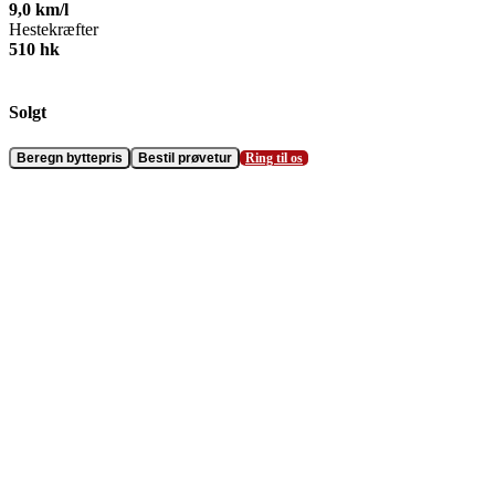
9,0
km/l
Hestekræfter
510
hk
Solgt
Beregn byttepris
Bestil prøvetur
Ring til os