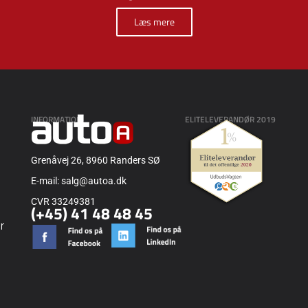
Læs mere
INFORMATION
ELITELEVERANDØR 2019
Grenåvej 26, 8960 Randers SØ
E-mail: salg@autoa.dk
CVR 33249381
(+45) 41 48 48 45
r