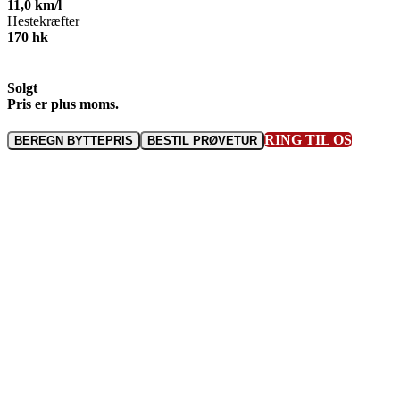
11,0
km/l
Hestekræfter
170
hk
Solgt
RING TIL OS
BEREGN BYTTEPRIS
BESTIL PRØVETUR