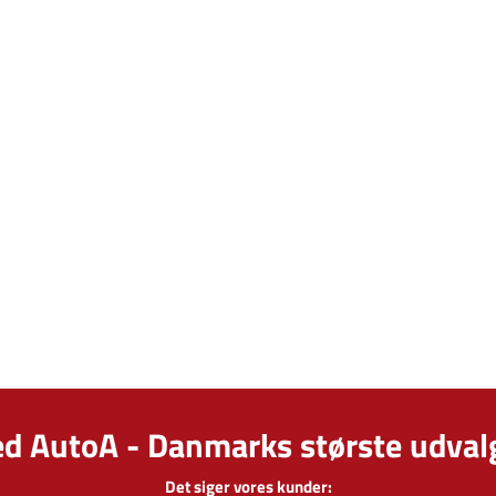
ed AutoA - Danmarks største udvalg
Det siger vores kunder: