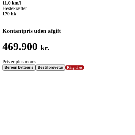
11,0
km/l
Hestekræfter
170
hk
Kontantpris uden afgift
469.900
kr.
Beregn byttepris
Bestil prøvetur
Ring til os