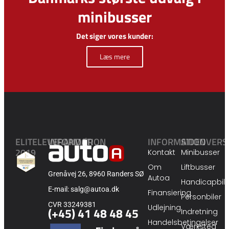
minibusser
Det siger vores kunder:
Læs mere
ELITELEVERANDØR
INFORMATION
INFORMATION
SIDEOVERS
2019
Kontakt
Minibusser
Om
Liftbusser
Grenåvej 26, 8960 Randers SØ
Autoa
Handicapbile
E-mail: salg@autoa.dk
Finansiering
Personbiler
CVR 33249381
Udlejning
(+45) 41 48 48 45
Indretning
Handelsbetingelser
Værksted