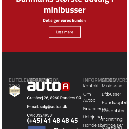
minibusser
Det siger vores kunder:
Læs mere
ELITELEVERANDØR
INFORMATION
INFORMATION
SIDEOVERS
2019
Kontakt
Minibusser
Om
Liftbusser
Grenåvej 26, 8960 Randers SØ
Autoa
Handicapbile
E-mail: salg@autoa.dk
Finansiering
Personbiler
CVR 33249381
Udlejning
(+45) 41 48 48 45
Indretning
Handelsbetingelser
Værksted