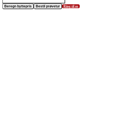
Beregn byttepris
Bestil prøvetur
Ring til os