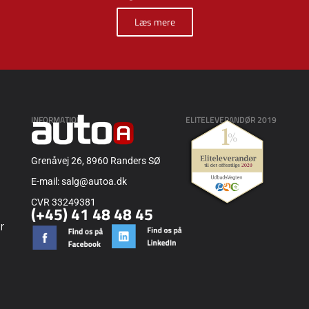
Læs mere
INFORMATION
ELITELEVERANDØR 2019
Grenåvej 26, 8960 Randers SØ
E-mail: salg@autoa.dk
CVR 33249381
(+45) 41 48 48 45
r