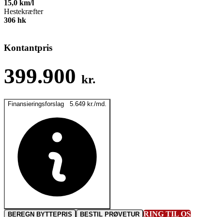
15,0
km/l
Hestekræfter
306
hk
Kontantpris
399.900
kr.
Finansieringsforslag
5.649
kr.
/md.
RING TIL OS
BEREGN BYTTEPRIS
BESTIL PRØVETUR