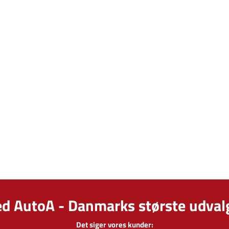
ed AutoA - Danmarks største udvalg
Det siger vores kunder: