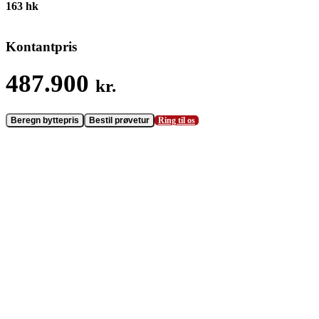
163
hk
Kontantpris
487.900
kr.
Beregn byttepris
Bestil prøvetur
Ring til os