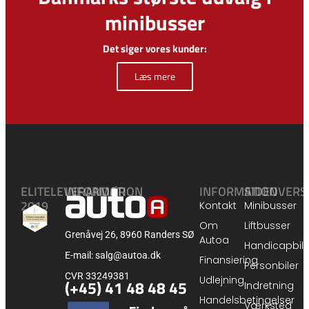
minibusser
Det siger vores kunder:
Læs mere
ELITELEVERANDØR
INFORMATION
INFORMATION
SIDEOVERS
2019
Kontakt
Minibusser
Om
Liftbusser
Grenåvej 26, 8960 Randers SØ
Autoa
Handicapbile
E-mail: salg@autoa.dk
Finansiering
Personbiler
CVR 33249381
Udlejning
(+45) 41 48 48 45
Indretning
Handelsbetingelser
Værksted