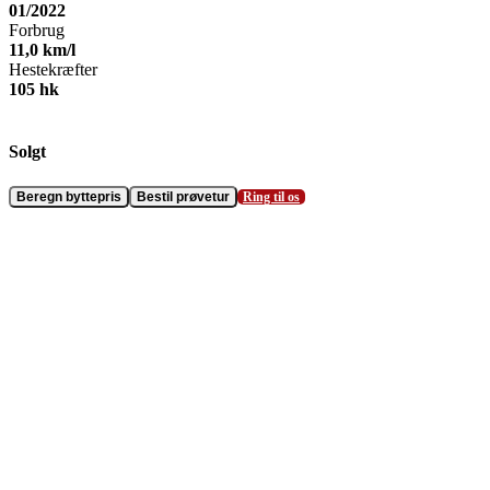
01/2022
Forbrug
11,0
km/l
Hestekræfter
105
hk
Solgt
Beregn byttepris
Bestil prøvetur
Ring til os