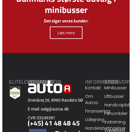
minibusser
Det siger vores kunder:
Læs mere
ELITELEVERANDØR
INFORMATION
INFORMATION
SIDEOVERS
2019
Kontakt
Minibusser
Om
Liftbusser
Grenåvej 26, 8960 Randers SØ
Autoa
Handicapbile
E-mail: salg@autoa.dk
Finansiering
Personbiler
CVR 33249381
Udlejning
(+45) 41 48 48 45
Indretning
Handelsbetingelser
Værksted