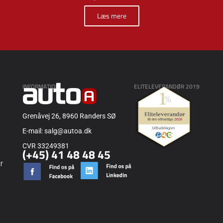
Læs mere
INFORMATION
ELITELEVERANDØR 2019
Grenåvej 26, 8960 Randers SØ
E-mail: salg@autoa.dk
CVR 33249381
(+45) 41 48 48 45
r