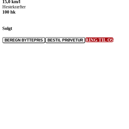
15,0
km/l
Hestekræfter
100
hk
Solgt
RING TIL OS
BEREGN BYTTEPRIS
BESTIL PRØVETUR