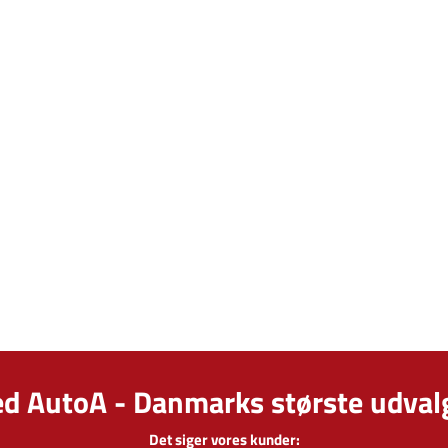
ed AutoA - Danmarks største udvalg
Det siger vores kunder: