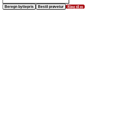
Beregn byttepris
Bestil prøvetur
Ring til os