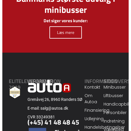
minibusser
Det siger vores kunder:
Læs mere
ELITELEVERANDØR
INFORMATION
INFORMATION
SIDEOVERS
2019
Kontakt
Minibusser
Om
Liftbusser
Grenåvej 26, 8960 Randers SØ
Autoa
Handicapbile
E-mail: salg@autoa.dk
Finansiering
Personbiler
CVR 33249381
Udlejning
(+45) 41 48 48 45
Indretning
Handelsbetingelser
Værksted