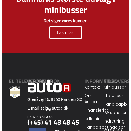
minibusser
Det siger vores kunder:
Læs mere
ELITELEVERANDØR
INFORMATION
INFORMATION
SIDEOVERS
2019
Kontakt
Minibusser
Om
Liftbusser
Grenåvej 26, 8960 Randers SØ
Autoa
Handicapbile
E-mail: salg@autoa.dk
Finansiering
Personbiler
CVR 33249381
Udlejning
(+45) 41 48 48 45
Indretning
Handelsbetingelser
Værksted