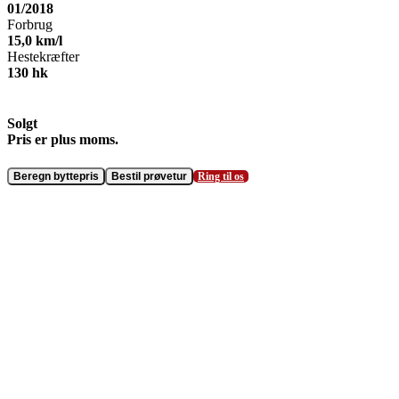
01/2018
Forbrug
15,0
km/l
Hestekræfter
130
hk
Solgt
Beregn byttepris
Bestil prøvetur
Ring til os