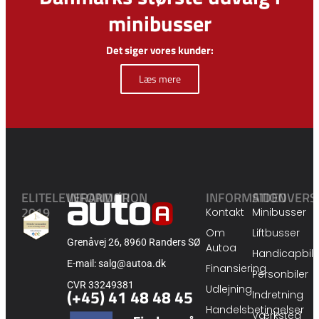
minibusser
Det siger vores kunder:
Læs mere
ELITELEVERANDØR
INFORMATION
INFORMATION
SIDEOVERS
2019
Kontakt
Minibusser
Om
Liftbusser
Grenåvej 26, 8960 Randers SØ
Autoa
Handicapbile
E-mail: salg@autoa.dk
Finansiering
Personbiler
CVR 33249381
Udlejning
(+45) 41 48 48 45
Indretning
Handelsbetingelser
Værksted