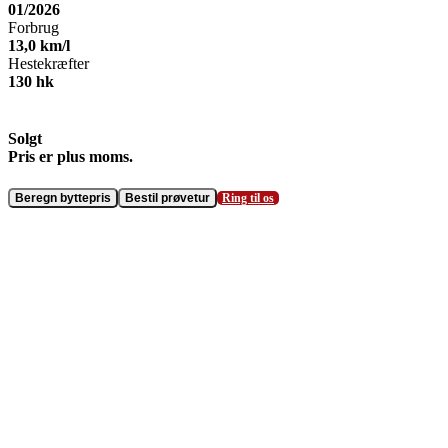
01/2026
Forbrug
13,0
km/l
Hestekræfter
130
hk
Solgt
Beregn byttepris
Bestil prøvetur
Ring til os