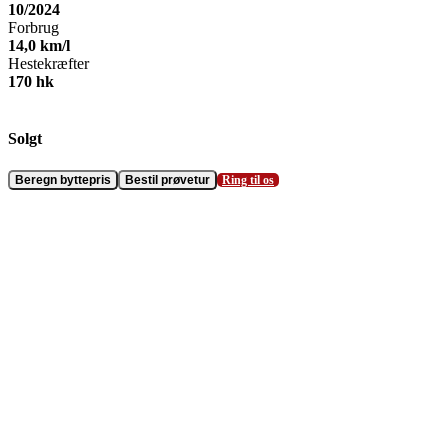
10/2024
Forbrug
14,0
km/l
Hestekræfter
170
hk
Solgt
Beregn byttepris
Bestil prøvetur
Ring til os