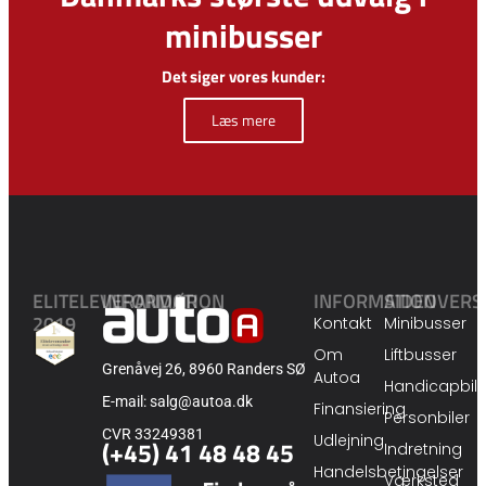
minibusser
Det siger vores kunder:
Læs mere
ELITELEVERANDØR
INFORMATION
INFORMATION
SIDEOVERS
2019
Kontakt
Minibusser
Om
Liftbusser
Grenåvej 26, 8960 Randers SØ
Autoa
Handicapbile
E-mail: salg@autoa.dk
Finansiering
Personbiler
CVR 33249381
Udlejning
(+45) 41 48 48 45
Indretning
Handelsbetingelser
Værksted