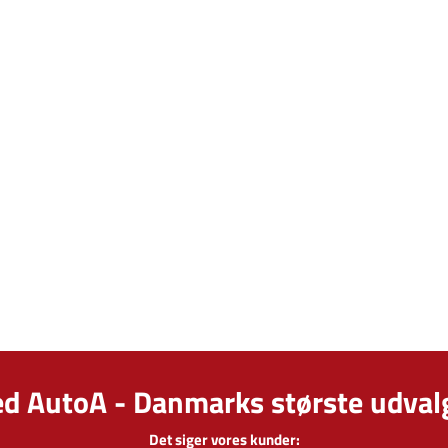
ed AutoA - Danmarks største udvalg
Det siger vores kunder: