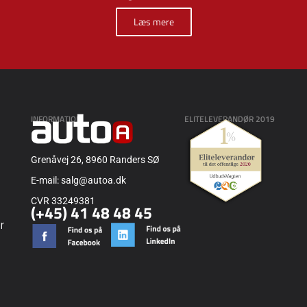
Læs mere
INFORMATION
ELITELEVERANDØR 2019
Grenåvej 26, 8960 Randers SØ
E-mail: salg@autoa.dk
CVR 33249381
(+45) 41 48 48 45
r