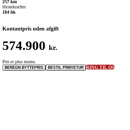
257
km
Hestekræfter
184
hk
Kontantpris uden afgift
574.900
kr.
RING TIL OS
BEREGN BYTTEPRIS
BESTIL PRØVETUR