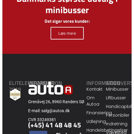
minibusser
Det siger vores kunder:
Læs mere
ELITELEVERANDØR
INFORMATION
INFORMATION
SIDEOVERS
2019
Kontakt
Minibusser
Om
Liftbusser
Grenåvej 26, 8960 Randers SØ
Autoa
Handicapbile
E-mail: salg@autoa.dk
Finansiering
Personbiler
CVR 33249381
Udlejning
(+45) 41 48 48 45
Indretning
Handelsbetingelser
Værksted