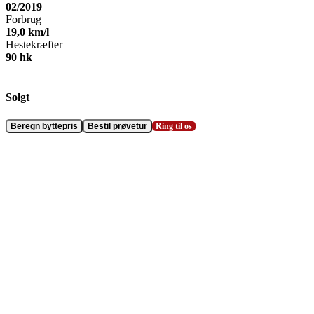
02/2019
Forbrug
19,0
km/l
Hestekræfter
90
hk
Solgt
Beregn byttepris
Bestil prøvetur
Ring til os