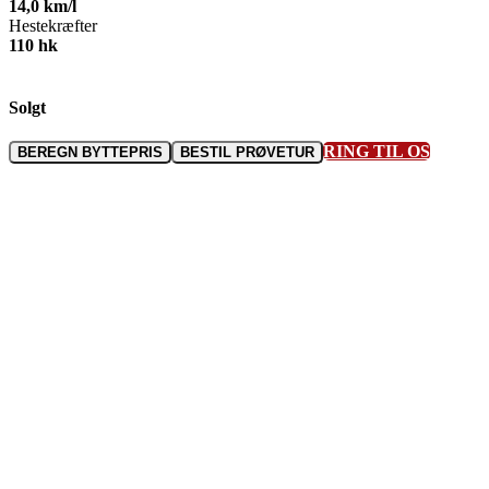
14,0
km/l
Hestekræfter
110
hk
Solgt
RING TIL OS
BEREGN BYTTEPRIS
BESTIL PRØVETUR