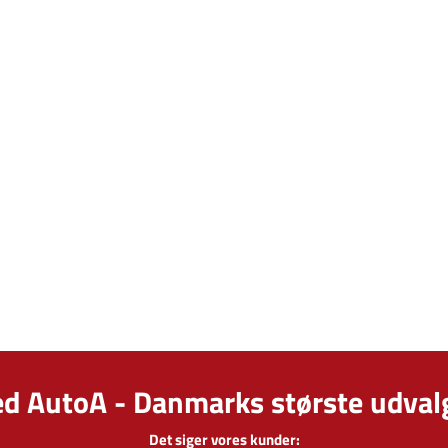
ed AutoA - Danmarks største udvalg
Det siger vores kunder: