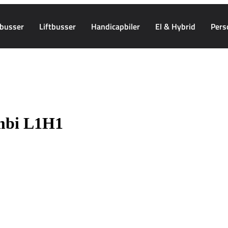
busser
Liftbusser
Handicapbiler
El & Hybrid
Pers
mbi L1H1