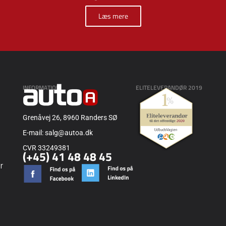
Læs mere
INFORMATION
ELITELEVERANDØR 2019
Grenåvej 26, 8960 Randers SØ
E-mail: salg@autoa.dk
CVR 33249381
(+45) 41 48 48 45
r